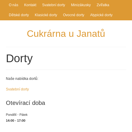
O nás
Kontakt
Svatební dorty
Minizákusky
Zvířatka
Dětské dorty
Klasické dorty
Ovocné dorty
Atypické dorty
Cukrárna u Janatů
Dorty
Naše nabídka dortů:
Svatební dorty
Otevírací doba
Pondělí - Pátek
14:00 - 17:00